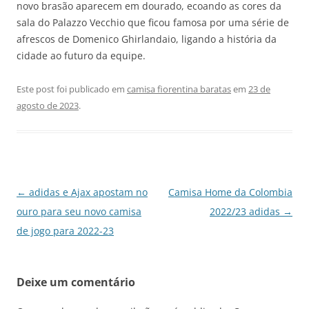
novo brasão aparecem em dourado, ecoando as cores da
sala do Palazzo Vecchio que ficou famosa por uma série de
afrescos de Domenico Ghirlandaio, ligando a história da
cidade ao futuro da equipe.
Este post foi publicado em
camisa fiorentina baratas
em
23 de
agosto de 2023
.
Navegação
←
adidas e Ajax apostam no
Camisa Home da Colombia
de
ouro para seu novo camisa
2022/23 adidas
→
posts
de jogo para 2022-23
Deixe um comentário