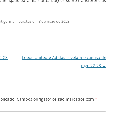
que ligado para mais atualizações sobre transferências
int germain baratas
em
8 de maio de 2023
.
2-23
Leeds United e Adidas revelam o camisa de
jogo 22-23
→
blicado.
Campos obrigatórios são marcados com
*