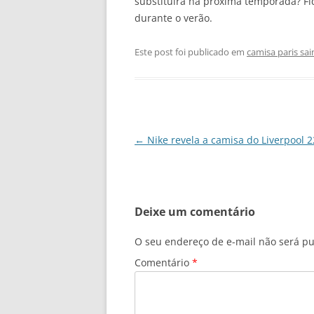
substituirá na próxima temporada? Fi
durante o verão.
Este post foi publicado em
camisa paris sa
Navegação
←
Nike revela a camisa do Liverpool 2
de
posts
Deixe um comentário
O seu endereço de e-mail não será pu
Comentário
*