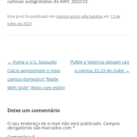
camisas autografadas do AVFC 2022/23.
Este post foi publicado em
camisa aston villa baratas
em
12 de
julho de 2023
.
Navegação
←
Puma e U.S. Sassuolo
PUMA e Valencia deixam cair
de
Calcio apresentam o novo
a camisa 22-23 do clube
→
posts
camisa domestico “Made
With Style” (Feito com estilo)
Deixe um comentário
O seu endereço de e-mail não será publicado.
Campos
obrigatórios são marcados com
*
Comentário
*