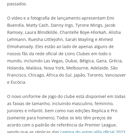
passados.
O vídeo e a fotografia de lançamento apresentam Emi
Buendía, Matty Cash, Danny Ings, Tyrone Mings, Jacob
Ramsey, Laura Blindkilde, Chantelle Boye-Hlorkah, Alisha
Lehmann, Ruesha Littlejohn, Sarah Mayling e Ahmed
Elmohamady. Eles estão ao lado de apenas alguns de
nossos fãs da rede oficial de Lions Clubes em todo o
mundo, incluindo Las Vegas, Dubai, Bélgica, Gana, Grécia,
Holanda, Malásia, Nova York, Melbourne, Adelaide, São
Francisco, Chicago, África do Sul, Japão, Toronto, Vancouver
e Escócia.
O novo uniforme de jogo do clube está disponível em todas
as faixas de tamanho, incluindo masculino, feminino,
juniores e infantil, bem como nas edições Replica e Pro
(somente para homens). Todos os kits têm preços de
acordo com o padrão de referência da Premier League,
sendo que as réplicas das
camisa do aston villa oficial 2023